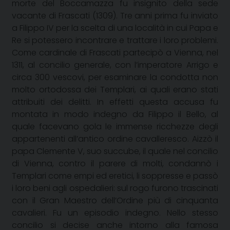
morte del Boccamazza fu insignito della sede
vacante di Frascati (1309). Tre anni prima fu inviato
a Filippo IV per la scelta di una località in cui Papa e
Re si potessero incontrare e trattare i loro problemi.
Come cardinale di Frascati partecipò a Vienna, nel
1311, al concilio generale, con l’imperatore Arrigo e
circa 300 vescovi, per esaminare la condotta non
molto ortodossa dei Templari, ai quali erano stati
attribuiti dei delitti. In effetti questa accusa fu
montata in modo indegno da Filippo il Bello, al
quale facevano gola le immense ricchezze degli
appartenenti all’antico ordine cavalleresco. Aizzò il
papa Clemente V, suo succube, il quale nel concilio
di Vienna, contro il parere di molti, condannò i
Templari come empi ed eretici, li soppresse e passò
i loro beni agli ospedalieri: sul rogo furono trascinati
con il Gran Maestro dell’Ordine più di cinquanta
cavalieri. Fu un episodio indegno. Nello stesso
concilio si decise anche intorno alla famosa