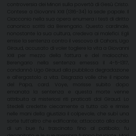
controversia dei Minori sulla povertà di Gesù Cristo.
Contese a Giovanni XXII (1316-34) la sede papale. Il
Ciacconio nella sua opera enumera i testi di diritto
canonico scritti da Berengario. Questo cardinale,
nonostante la sua cultura, credeva ai malefici. Egli
emise la sentenza contro il vescovo di Cahors, Ugo
Giraud, accusato di voler togliere la vita a Giovanni
XXII per mezzo della fattura e del malocchio.
Berengario nella sentenza emessa il 4-5-1317,
condannò Ugo Giraud alla pubblica degradazione
e all’ergastolo a vita. Disgrazia volle che il nipote
del Papa, card. Voye, morisse subito dopo
emanata la sentenza e questa morte venne
attribuita ai misteriosi riti praticati dal Giraud. Lo
Stedelli credette ciecamente a tutto ciò e rimise
nelle mani della giustizia il colpevole, che subì una
sorte tutt’altro che edificante; attaccato alla coda
di un bue fu trascinato fino al patibolo; fu
decapitato e le sue membra furono bruciate. Morì