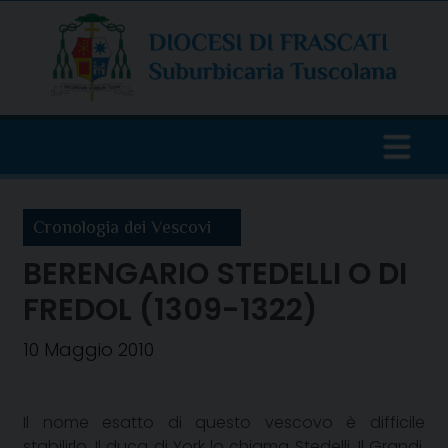
Skip
to
content
Cronologia dei Vescovi
BERENGARIO STEDELLI O DI
FREDOL (1309-1322)
10 Maggio 2010
Il nome esatto di questo vescovo è difficile
stabilirlo. Il duca di York lo chiama Stedelli. Il Grandi,