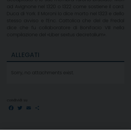
ad Avignone nel 1320 o 1322 come sostiene il card.
Duca di York. Il Moroni lo dice morto nel 1323 e dello
stesso avviso e l’Enc. Cattolica che del de Fredal
dice che fu collaboratore di Bonifacio VIII nella
compilazione del «Liber sextus decretalium».
ALLEGATI
Sorry, no attachments exist.
condividi su
Facebook
Twitter
Email
Condividi