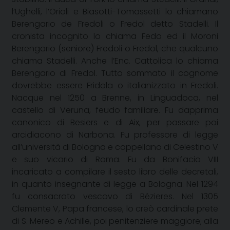
l’Ughelli, l’Orioli e Biasotti-Tomassetti lo chiamano
Berengario de Fredoli o Fredol detto Stadelli. Il
cronista incognito lo chiama Fedo ed il Moroni
Berengario (seniore) Fredoli o Fredol, che qualcuno
chiama Stadelli. Anche l’Enc. Cattolica lo chiama
Berengario di Fredol. Tutto sommato il cognome
dovrebbe essere Fridola o italianizzato in Fredoli.
Nacque nel
1250 a
Brenne, in Linguadoca, nel
castello di Veruna, feudo familiare. Fu dapprima
canonico di Besiers e di Aix, per passare poi
arcidiacono di Narbona. Fu professore di legge
all’università di Bologna e cappellano di Celestino V
e suo vicario di Roma. Fu da Bonifacio VIII
incaricato a compilare il sesto libro delle decretali,
in quanto insegnante di legge a Bologna. Nel 1294
fu consacrato vescovo di Bézieres. Nel 1305
Clemente V, Papa francese, lo creò cardinale prete
di S. Mereo e Achille, poi penitenziere maggiore; alla