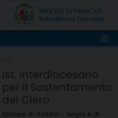
Skip
to
content
I.I.S.C.
Ist. Interdiocesano
per il Sostentamento
del Clero
Diocesi di Velletri - Segni e di