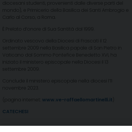
diocesani studenti, provenienti dalle diverse parti del
mondo), e Primicerio della Basilica dei Santi Ambrogio e
Carlo al Corso, a Roma.
È Prelato d’onore di Sua Santità dal 1999.
Ordinato vescovo della Diocesi di Frascati il 12
settembre 2009 nella Basilica papale di San Pietro in
Vaticano dal Sommo Pontefice Benedetto XVI, ha
iniziato il ministero episcopale nella Diocesi il 13
settembre 2009.
Conclude il ministero episcopale nella diocesi l’11
novembre 2023.
(pagina internet:
www.ve-raffaellomartinelli.it
)
CATECHESI