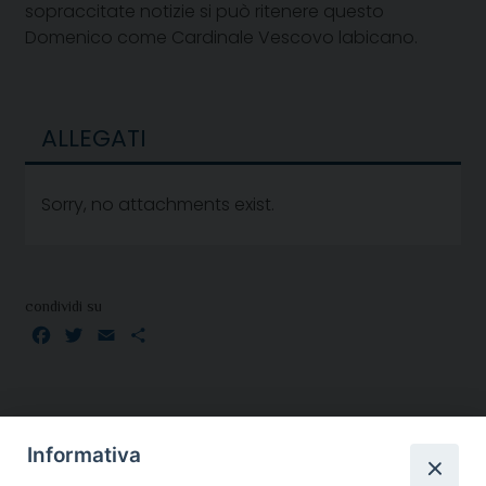
sopraccitate notizie si può ritenere questo
Domenico come Cardinale Vescovo labicano.
ALLEGATI
Sorry, no attachments exist.
condividi su
Facebook
Twitter
Email
Condividi
Informativa