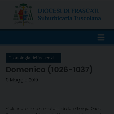
Skip
to
content
Cronologia dei Vescovi
Domenico (1026-1037)
9 Maggio 2010
E’ elencato nella cronotassi di don Giorgio Orioli.