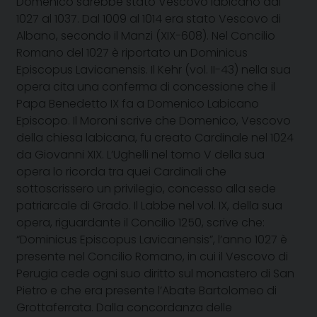
Domenico sarebbe stato Vescovo labicano dal
1027 al 1037. Dal 1009 al 1014 era stato Vescovo di
Albano, secondo il Manzi (XIX-608). Nel Concilio
Romano del 1027 è riportato un Dominicus
Episcopus Lavicanensis. Il Kehr (vol. II-43) nella sua
opera cita una conferma di concessione che il
Papa Benedetto IX fa a Domenico Labicano
Episcopo. Il Moroni scrive che Domenico, Vescovo
della chiesa labicana, fu creato Cardinale nel 1024
da Giovanni XIX. L’Ughelli nel tomo V della sua
opera lo ricorda tra quei Cardinali che
sottoscrissero un privilegio, concesso alla sede
patriarcale di Grado. Il Labbe nel vol. IX, della sua
opera, riguardante il Concilio 1250, scrive che:
“Dominicus Episcopus Lavicanensis”, l’anno 1027 è
presente nel Concilio Romano, in cui il Vescovo di
Perugia cede ogni suo diritto sul monastero di San
Pietro e che era presente l’Abate Bartolomeo di
Grottaferrata. Dalla concordanza delle