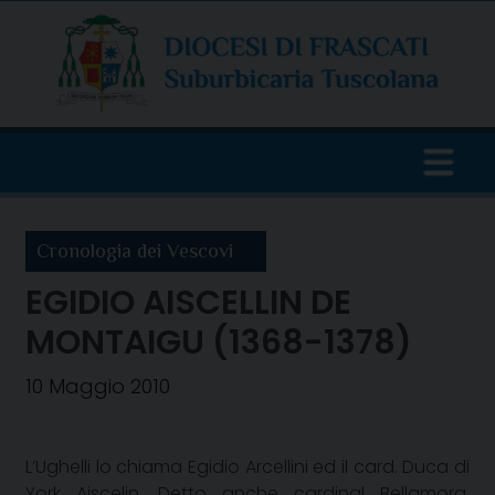
Skip
to
content
Cronologia dei Vescovi
EGIDIO AISCELLIN DE
MONTAIGU (1368-1378)
10 Maggio 2010
L’Ughelli lo chiama Egidio Arcellini ed il card. Duca di
York Aiscelin. Detto anche cardinal Bellamora,