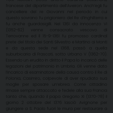
francese del dipartimento dell’Aveiron. Anch’egli fu
cancelliere del re Giovanni nel periodo in cui
questo sovrano fu prigioniero del Re d’Inghilterra e
fu anche guardasigilli. Nel 1361 da Innocenzo VI
(1352-62) venne consacrato vescovo di
Terrovanne ed il 15-9-1361 fu promosso cardinal
prete del titolo dei Santi Silvestro e Martino ai Monti
e da questa sede nel 1368, passò a quella
suburbicaria di Frascati, sotto Urbano V (1362-70).
Essendo un erudito in diritto il Papa lo incaricò delle
legazioni del patrimonio in Umbria. Gli venne dato
l’incarico di esaminatore della causa contro il Re di
Polonia, Casimiro, colpevole di aver ripudiato sua
moglie per sposare un’ebrea. Come cittadino
rimase sempre attaccato e fedele alla sua Francia
tanto che, quando il papa Gregorio XI (1370-78) il
giorno 2 ottobre del 1376 lasciò Avignone per
giungere a S. Paolo fuori le mura per restaurare a