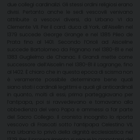
due collegi cardinalizi. Gli stessi ordini religiosi erano
divisi. Pertanto anche le sedi vescovili venivano
attribuite a vescovi diversi, da Urbano VI da
Clemente VII. Per il card. duca di York, all’Aisellin nel
1379 succede George Grange e nel 1385 Pileo de
Prata fino al 1401. Secondo l’Orioli ad Aisceline
succede Bartolomeo da Frignano nel 1380-81 e nel
1383 Guglielmo de Chanac. Il Grandi mette come
successore dell’Aiscelin nel 1380-81 il Lagrange, fino
al 1402. È chiaro che in questa epoca di scisma non
è veramente possibile determinare bene quali
siano stati i cardinali legittimi e quali gli anticardinali
in quanto, molti di essi, prima parteggiavano per
l’antipapa, poi si ravvedevano e tornavano alla
obbedienza del vero Papa e ammessi a far parte
del Sacro Collegio. Il cronista incognito lo riporta
vescovo di Frascati sotto l’antipapa Celestino VII,
ma Urbano lo privò della dignità ecclesiastica nel
1379. Per il proseguimento si segue la cronotassi del