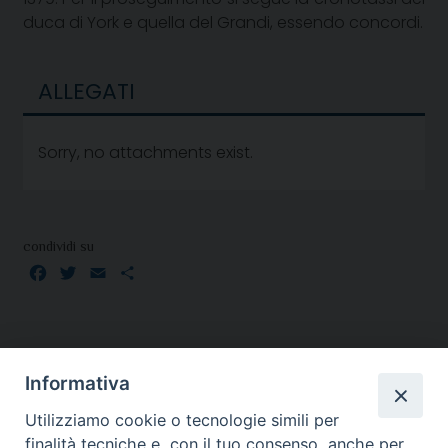
duca di York e quella del Grandi, essendo concordi.
ALLEGATI
Sorry, no attachments exist.
condividi su
Facebook
Twitter
Email
Condividi
Informativa
Utilizziamo cookie o tecnologie simili per
finalità tecniche e, con il tuo consenso, anche per