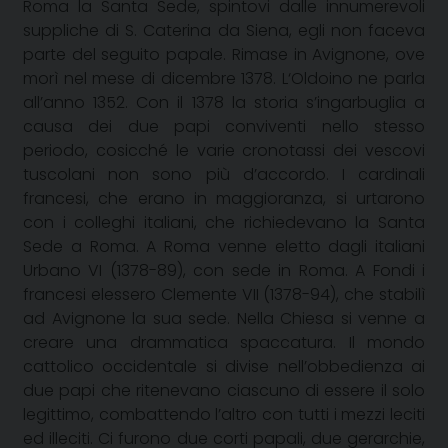
Roma la Santa Sede, spintovi dalle innumerevoli
suppliche di S. Caterina da Siena, egli non faceva
parte del seguito papale. Rimase in Avignone, ove
morì nel mese di dicembre
1378. L
‘Oldoino ne parla
all’anno 1352. Con il 1378 la storia s’ingarbuglia a
causa dei due papi conviventi nello stesso
periodo, cosicché le varie cronotassi dei vescovi
tuscolani non sono più d’accordo. I cardinali
francesi, che erano in maggioranza, si urtarono
con i colleghi italiani, che richiedevano la Santa
Sede a Roma. A Roma venne eletto dagli italiani
Urbano VI (1378-89), con sede in Roma. A Fondi i
francesi elessero Clemente VII (1378-94), che stabilì
ad Avignone la sua sede. Nella Chiesa si venne a
creare una drammatica spaccatura. Il mondo
cattolico occidentale si divise nell’obbedienza ai
due papi che ritenevano ciascuno di essere il solo
legittimo, combattendo l’altro con tutti i mezzi leciti
ed illeciti. Ci furono due corti papali, due gerarchie,