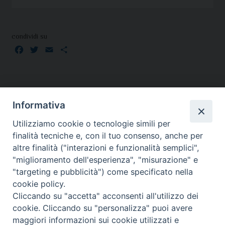
condividi su
Facebook
Twitter
Email
Condividi
Informativa
Utilizziamo cookie o tecnologie simili per
finalità tecniche e, con il tuo consenso, anche per
altre finalità ("interazioni e funzionalità semplici",
"miglioramento dell'esperienza", "misurazione" e
SEDE:
"targeting e pubblicità") come specificato nella
Piazza Paolo III 10 - 00044 Frascati
cookie policy.
Tel. 069420467
Cliccando su "accetta" acconsenti all'utilizzo dei
Email:
cookie. Cliccando su "personalizza" puoi avere
maggiori informazioni sui cookie utilizzati e