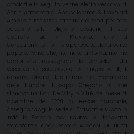
crociati e in seguito venne eletto vescovo di
Acri e patriarca di Gerusalemme. Si trovò ad
Amiata e riscattò i fanciulli dei mori, per farli
educare alla religione cristiana. Il suo
operato, sia in Provenza che a
Gerusalemme, non fu approvato dalla corte
papale, tanto che, ritornato a Roma, ritenne
opportuno rassegnare le dimissioni da
vescovo al successore di Innocenzo III, il
romano Onorio III, e ritirarsi nel monastero
delle Fiandre. Il papa Gregorio IX, che
stimava molto il De Vitry o Vitré, nel mese di
dicembre del 1228 lo elesse cardinale,
assegnandogli la sede di Frascati e subito lo
inviò in Francia per ridurre la rinnovata
tracotanza degli eserciti Albigesi. Di lui fa
cenno l’Oldoino negli annali per l’anno 1227. Il