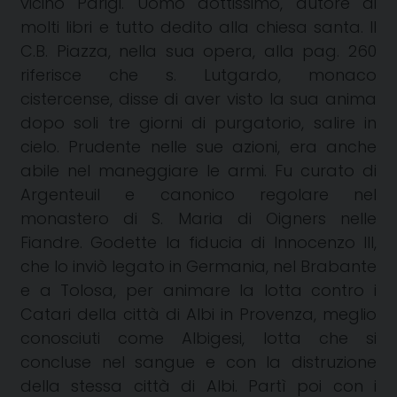
vicino Parigi. Uomo dottissimo, autore di
molti libri e tutto dedito alla chiesa santa. Il
C.B. Piazza, nella sua opera, alla pag. 260
riferisce che s. Lutgardo, monaco
cistercense, disse di aver visto la sua anima
dopo soli tre giorni di purgatorio, salire in
cielo. Prudente nelle sue azioni, era anche
abile nel maneggiare le armi. Fu curato di
Argenteuil e canonico regolare nel
monastero di S. Maria di Oigners nelle
Fiandre. Godette la fiducia di Innocenzo III,
che lo inviò legato in Germania, nel Brabante
e a Tolosa, per animare la lotta contro i
Catari della città di Albi in Provenza, meglio
conosciuti come Albigesi, lotta che si
concluse nel sangue e con la distruzione
della stessa città di Albi. Partì poi con i