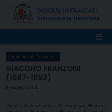
Skip
to
content
Cronologia dei Vescovi
GIACONO FRANZONI
(1687-1693)
10 Maggio 2010
L’Orioli e il duca di York lo chiamano Giovanni.
Nacque a Genova nel 1612 da nobile famiglia