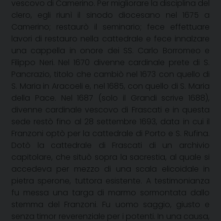
vescovo di Camerino. Per migliorare la disciplina del
clero, egli riunì il sinodo diocesano nel
1675 a
Camerino; restaurò il seminario; fece effettuare
lavori di restauro nella cattedrale e fece innalzare
una cappella in onore dei SS. Carlo Borromeo e
Filippo Neri. Nel 1670 divenne cardinale prete di S.
Pancrazio, titolo che cambiò nel 1673 con quello di
S. Maria in Aracoeli e, nel 1685, con quello di S. Maria
della Pace. Nel 1687 (solo il Grandi scrive 1688),
divenne cardinale vescovo di Frascati e in questa
sede restò fino al 28 settembre 1693, data in cui il
Franzoni optò per la cattedrale di Porto e S. Rufina.
Dotò la cattedrale di Frascati di un archivio
capitolare, che situò sopra la sacrestia, al quale si
accedeva per mezzo di una scala elicoidale in
pietra sperone, tuttora esistente. A testimonianza
fu messa una targa di marmo sormontata dallo
stemma del Franzoni. Fu uomo saggio, giusto e
senza timor reverenziale per i potenti. In una causa,