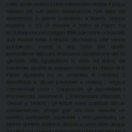
nella quale aveva parte interessata anche il papa
Urbano VIII, suo primo benefattore, non esitò ad
esaminarla in piena coscienza e libertà, dando
ragione a chi di dovere e torto al Papa. Da
ricordare che nel maggio 1688 egli tenne a Frascati,
sua nuova sede, il sinodo diocesano, che venne
pubblicato, come si era fatto per quello
precedente del card. Brancacci. La relazione del 30
gennaio 1691, riguardante la visita ad limina del
cardinale, riporta le seguenti notizie: la chiesa di S.
Pietro Apostolo ha un arciprete, 8 canonici, 2
beneficiati e alcuni presbiteri e chierici; i religiosi
conventuali sono i Cappuccini, gli Agostiniani, i
Francescani osservanti, i Francescani riformati, i
Gesuiti e Teatini; i pii istituti sono costituiti da un
conservatorio, rifugio per chi non avesse un
reddito sufficiente; ospedale 1, non precisato; un
Monte di Pietà. Inoltre in diocesi ci sono altre cinque
località con chiese parrocchiali tutte ben tenute. Il