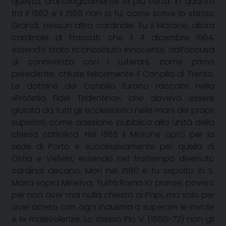
questa, cronologicamente la più certa, in quanto
tra il 1562 e il 1565 non ci fu, come scrive lo stesso
Grandi, nessun altro cardinale. Fu il Morone, allora
cardinale di Frascati, che il 4 dicembre 1564,
essendo stato riconosciuto innocente, dall’accusa
di connivenza con i Luterani, come primo
presidente, chiuse felicemente il Concilio di Trento.
Le dottrine del Concilio furono raccolte nella
«Profetia Fidei Tridentina», che doveva essere
giurata da tutti gli ecclesiastici nelle mani dei propri
superiori, come adesione pubblica alla unità della
chiesa cattolica. Nel 1565 il Morone optò per la
sede di Porto e successivamente per quella di
Ostia e Velletri, essendo nel frattempo divenuto
cardinal decano. Morì nel 1580 e fu sepolto in S.
Maria sopra Minerva. Tutta Roma lo pianse; povero
per non aver mai nulla chiesto ai Papi, ma solo per
aver atteso con ogni industria a superare le invidie
e le malevolenze. Lo stesso Pio V (1566-72) non gli