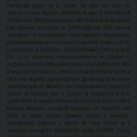
cardinale prete di S. Vitale. La sua vita non fu
calma. Come legato di Paolo III aprì il Concilio di
Trento. Nel 1555 prese parte alla Dieta di Augusta e
per questo da Paolo IV (1555-59) nel 1557 venne
accusato di connivenza con i Luterani, degradato
pubblicamente e rinchiuso in Castel S. Angelo. Ci fu
il processo di revisione. Il card. Ghisleri, futuro papa
Pio V, lo esaminò minuziosamente in Castel S.
Angelo, lo riconobbe innocente e lo testimoniò alla
presenza di Paolo IV, che il 27 marzo 1559 lo restituì
alla sua dignità cardinalizia e gli assegnò la sede
suburbicaria di Albano. Successivamente passò a
quella di Sabina, poi a quella di Palestrina e il 15
aprile
1562 a
quella di Frascati. Il Grandi scrive che il
Moroni divenne cardinal vescovo di Frascati nel
1564 e dello stesso parere sono il Biasotti-
Tomassetti, mentre il duca di York, l’Orioli e il
cronista incognito fissano la data al 1562. Data,