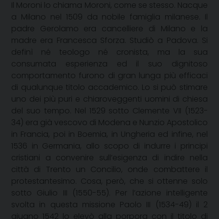
Il Moroni lo chiama Moroni, come se stesso. Nacque
a Milano nel 1509 da nobile famiglia milanese. Il
padre Gerolamo era cancelliere di Milano e la
madre era Francesca Sforza. Studiò a Padova. Si
definì né teologo né cronista, ma la sua
consumata esperienza ed il suo dignitoso
comportamento furono di gran lunga più efficaci
di qualunque titolo accademico. Lo si può stimare
uno dei più puri e chiaroveggenti uomini di chiesa
del suo tempo. Nel 1529 sotto Clemente VII (1523-
34) era già vescovo di Modena e Nunzio Apostolico
in Francia, poi in Boemia, in Ungheria ed infine, nel
1536 in
Germania, allo scopo di indurre i principi
cristiani a convenire sull’esigenza di indire nella
città di Trento un Concilio, onde combattere il
protestantesimo. Cosa, però, che si ottenne solo
sotto Giulio III (1550-55). Per l’azione intelligente
svolta in questa missione Paolo III (1534-49) il 2
giugno 1542 lo elevò alla porpora con il titolo di