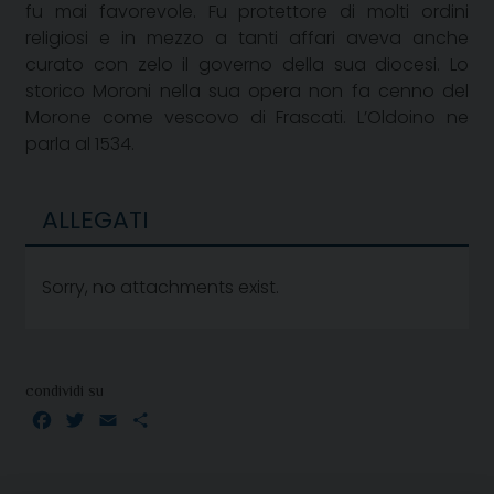
fu mai favorevole. Fu protettore di molti ordini
religiosi e in mezzo a tanti affari aveva anche
curato con zelo il governo della sua diocesi. Lo
storico Moroni nella sua opera non fa cenno del
Morone come vescovo di Frascati. L’Oldoino ne
parla al 1534.
ALLEGATI
Sorry, no attachments exist.
condividi su
Facebook
Twitter
Email
Condividi