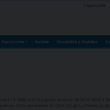
7 Agosto 2026
Parrocchie
Notizie
Sinodalità e Giubileo
Co
 il 1-6-1888 sotto il papato di Leone XIII (1878-1903). Il 29
ardinale. Sotto Benedetto XV (1914-22) gli fu affidata la di