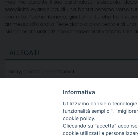
mesi, ma durante il suo cardinalato l’episcopio, dopo
semplicità evangelica, di una bontà paterna verso tutti,
conforto. Poiché riteneva, giustamente, che tra il ves
ammesso all’ascolto. Fece dono alla cattedrale di una cr
Isidoro esiste un’iscrizione commemorativa fatta fare d
ALLEGATI
Sorry, no attachments exist.
Informativa
Utilizziamo cookie o tecnologie s
funzionalità semplici", "miglior
cookie policy.
Cliccando su "accetta" acconsent
cookie utilizzati e personalizza