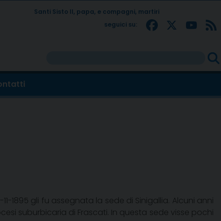
Santi Sisto II, papa, e compagni, martiri
Facebo
X
Yo
seguici su:
Rice
per:
ntatti
-11-1895 gli fu assegnata la sede di Sinigallia. Alcuni anni
ocesi suburbicaria di Frascati. In questa sede visse pochi