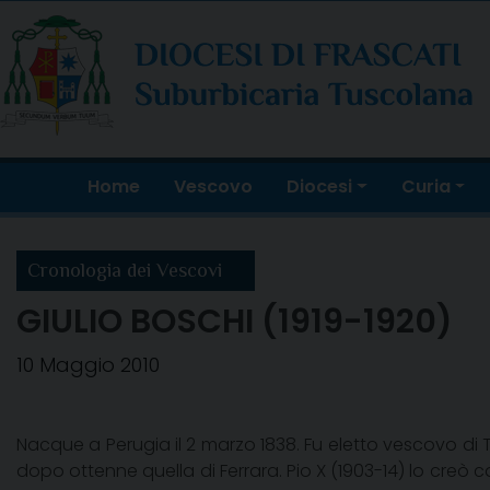
Skip
to
content
Home
Vescovo
Diocesi
Curia
Cronologia dei Vescovi
GIULIO BOSCHI (1919-1920)
10 Maggio 2010
Nacque a Perugia il 2 marzo 1838. Fu eletto vescovo di Todi
dopo ottenne quella di Ferrara. Pio X (1903-14) lo creò c