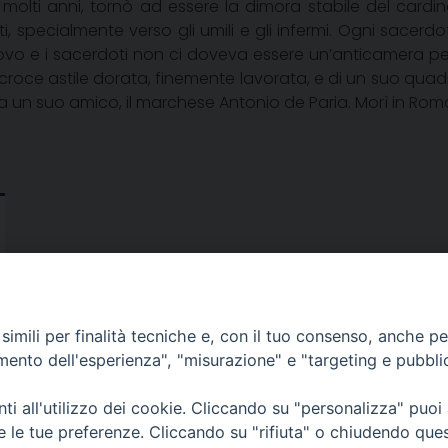
 molti anni, tornò ad essere la dimora stabile del cardi
 specialmente verso gli umili e gli infermi. Ogni sacerdot
covo e i sacerdoti non ci doveva essere un’anticamera pe
oce astile dorata, finemente lavorata, e di un suo quadro a
a un suo amico, il marchese Antonio de Paria. Morì in Roma
imili per finalità tecniche e, con il tuo consenso, anche per 
amento dell'esperienza", "misurazione" e "targeting e pubbli
SEDE:
i all'utilizzo dei cookie. Cliccando su "personalizza" puoi
Piazza Paolo III 10 - 00044 Frascati
re le tue preferenze. Cliccando su "rifiuta" o chiudendo que