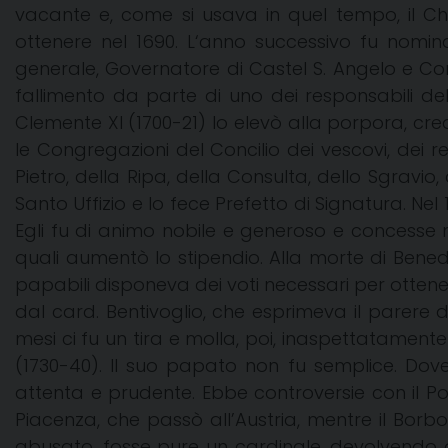
vacante e, come si usava in quel tempo, il Chi
ottenere nel
1690. L
‘anno successivo fu nomina
generale, Governatore di Castel S. Angelo e Commi
fallimento da parte di uno dei responsabili del
Clemente XI (1700-21) lo elevò alla porpora, crea
le Congregazioni del Concilio dei vescovi, dei r
Pietro, della Ripa, della Consulta, dello Sgravio, d
Santo Uffizio e lo fece Prefetto di Signatura. Nel
Egli fu di animo nobile e generoso e concesse mo
quali aumentò lo stipendio. Alla morte di Bened
papabili disponeva dei voti necessari per otten
dal card. Bentivoglio, che esprimeva il parere 
mesi ci fu un tira e molla, poi, inaspettatamente 
(1730-40). Il suo papato non fu semplice. Dove
attenta e prudente. Ebbe controversie con il P
Piacenza, che passò all’Austria, mentre il Borbo
abusato, fosse pure un cardinale, devolvendo ai