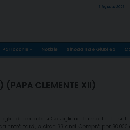
6 Agosto 2026
Parrocchie
Notizie
Sinodalità e Giubileo
Co
) (PAPA CLEMENTE XII)
amiglia dei marchesi Castigliano. La madre fu Isabe
tica entrò tardi, a circa 33 anni. Comprò per 30.000