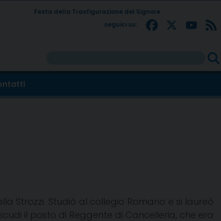
Festa della Trasfigurazione del Signore
Facebo
X
Yo
seguici su:
Rice
per:
ntatti
lla Strozzi. Studiò al collegio Romano e si laureò
 scudi il posto di Reggente di Cancelleria, che era