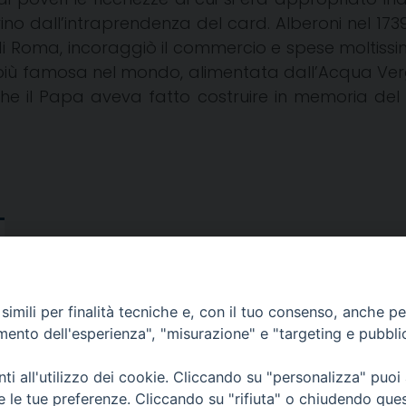
rino dall’intraprendenza del card. Alberoni nel 17
e di Roma, incoraggiò il commercio e spese molti
a più famosa nel mondo, alimentata dall’Acqua Verg
 che il Papa aveva fatto costruire in memoria del 
imili per finalità tecniche e, con il tuo consenso, anche per 
amento dell'esperienza", "misurazione" e "targeting e pubbli
i all'utilizzo dei cookie. Cliccando su "personalizza" puoi
re le tue preferenze. Cliccando su "rifiuta" o chiudendo que