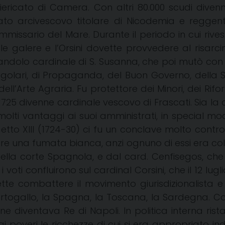
ericato di Camera. Con altri 80.000 scudi divenne
to arcivescovo titolare di Nicodemia e reggente
ssario del Mare. Durante il periodo in cui rivesti
le galere e l’Orsini dovette provvedere al risarci
ndolo cardinale di S. Susanna, che poi mutò con qu
egolari, di Propaganda, del Buon Governo, della Seg
ell’Arte Agraria. Fu protettore dei Minori, dei Rifor
 1725 divenne cardinale vescovo di Frascati. Sia la
lti vantaggi ai suoi amministrati, in special modo
etto XIII (1724-30) ci fu un conclave molto contro
ere una fumata bianca, anzi ognuno di essi era col
della corte Spagnola, e dal card. Cenfisegos, ch
i voti confluirono sul cardinal Corsini, che il 12 lu
tte combattere il movimento giurisdizionalista e 
ortogallo, la Spagna, la Toscana, la Sardegna. Co
ne diventava Re di Napoli. In politica interna ris
 poveri le ricchezze di cui si era appropriato ind