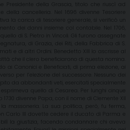
 Presidente della Grascia, titolo che riuscì ad
 della cancelleria. Nel 1696 divenne Tesoriere
va la carica di tesoriere generale, si verificò un
mento dei danni insieme col contabile. Nel 1706,
ello di S. Pietro in Vincoli. Gli furono assegnate
natura, di Grazia, dei Riti, della Fabbrica di S.
mati e di altri Ordini. Benedetto XIII lo ascrisse al
 città che il clero beneficiarono di questa nomina.
 ai Canonici e Beneficiati, di prima elezione, ai
verso per l’elezione del successore. Nessuno dei
pito da abbondanti veti, esercitati specialmente
e esprimeva quello di Cesarea. Per lunghi cinque
glio 1730 divenne Papa, con il nome di Clemente XII
la massoneria. La sua politica, però, fu ferma,
n Carlo III dovette cedere il ducato di Parma e
tabilì la giustizia, facendo condannare chi aveva
ebitamente. Favorì le missioni, specialmente nel