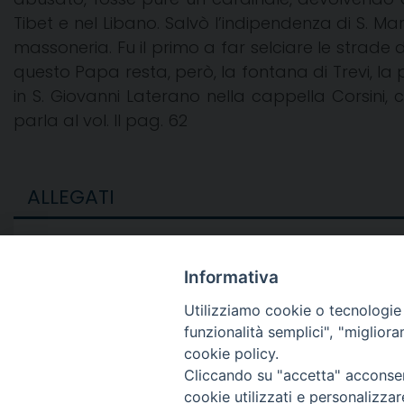
Tibet e nel Libano. Salvò l’indipendenza di S. Ma
massoneria. Fu il primo a far selciare le strad
questo Papa resta, però, la fontana di Trevi, l
in S. Giovanni Laterano nella cappella Corsini,
parla al vol. II pag. 62
ALLEGATI
Sorry, no attachments exist.
Informativa
Utilizziamo cookie o tecnologie s
funzionalità semplici", "miglior
cookie policy.
Cliccando su "accetta" acconsent
cookie utilizzati e personalizza