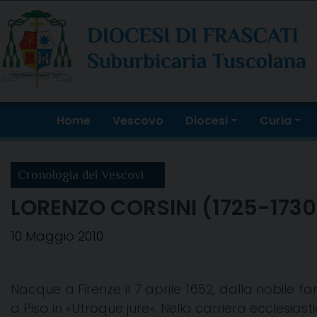
Skip
to
content
Home
Vescovo
Diocesi
Curia
Cronologia dei Vescovi
LORENZO CORSINI (1725-1730
10 Maggio 2010
Nacque a Firenze il 7 aprile 1652, dalla nobile f
a Pisa in «Utroque jure». Nella carriera ecclesias