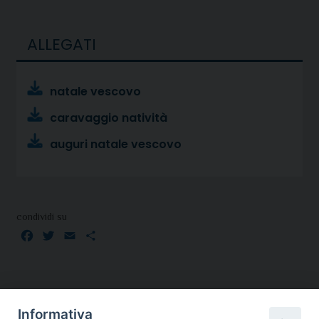
ALLEGATI
natale vescovo
caravaggio natività
auguri natale vescovo
condividi su
Facebook
Twitter
Email
Condividi
Informativa