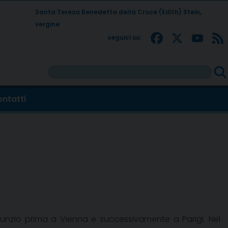
Santa Teresa Benedetta della Croce (Edith) Stein,
vergine
Facebo
X
Yo
seguici su:
Rice
per:
ntatti
Nunzio prima a Vienna e successivamente a Parigi. Nel