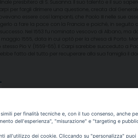
nale presbitero di S. Susanna. Il suo talento e il suo sapere 
Carpi per fargli dirimere una questione, creata dal Gene
ovevano essere così lampanti, che Paolo III nelle sue assen
gerlo a fare la pace con la Francia e poiché, in seguito
ccesso. Nel 1553 fu nominato vescovo di Albano, ma dopo 
 maggio 1555, data in cui optò per la chiesa di Porto. Mor
 stesso Pio V (1559-65). Il Carpi sarebbe succeduto a Paolo
bbe fatto del tutto per recuperare alla sua famiglia il dom
imili per finalità tecniche e, con il tuo consenso, anche per 
amento dell'esperienza", "misurazione" e "targeting e pubbli
i all'utilizzo dei cookie. Cliccando su "personalizza" puoi