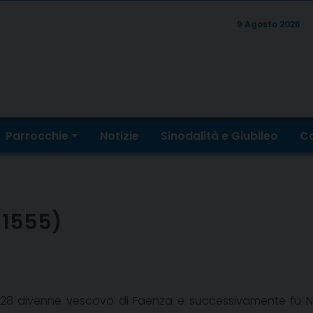
9 Agosto 2026
Parrocchie
Notizie
Sinodalità e Giubileo
Co
-1555)
l 1528 divenne vescovo di Faenza e successivamente fu 