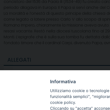
concistoro del 1536 da Paolo III (1534-49) fu creato cardi
periodo dilagava in Europa. Il Papa si servì anche del 
La moralità e l’onestà di questo principe della chiesa d
come legato a latere presso Carlo V allo scopo di spin
Romano Impero, chiaramente la missione aveva avuto su
resasi vacante. Restò nella diocesi tuscolana fino al 29
Monti. L’epigrafe che è sulla sua tomba fu dettata dallo
fondato timore che il cardinal Carpi, divenuto Papa, avre
ALLEGATI
Sorry, no attachments exist.
Informativa
Utilizziamo cookie o tecnologie s
funzionalità semplici", "miglior
cookie policy.
Cliccando su "accetta" acconsent