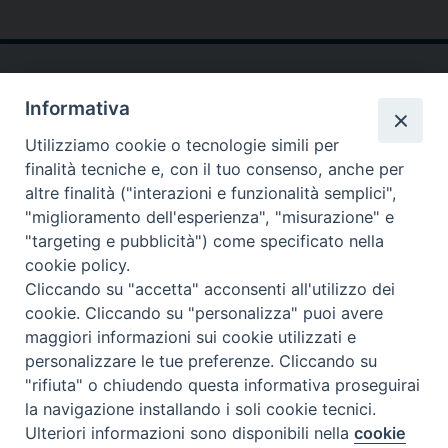
Informativa
Utilizziamo cookie o tecnologie simili per
finalità tecniche e, con il tuo consenso, anche per
SEDE:
altre finalità ("interazioni e funzionalità semplici",
Piazza Paolo III 10 - 00044 Frascati
"miglioramento dell'esperienza", "misurazione" e
Tel. 069420467
"targeting e pubblicità") come specificato nella
Email:
cookie policy.
Cliccando su "accetta" acconsenti all'utilizzo dei
seguici su :
cookie. Cliccando su "personalizza" puoi avere
Facebook
X
YouTube
Feed
maggiori informazioni sui cookie utilizzati e
personalizzare le tue preferenze. Cliccando su
"rifiuta" o chiudendo questa informativa proseguirai
la navigazione installando i soli cookie tecnici.
Ulteriori informazioni sono disponibili nella
cookie
Preferenze Cookie