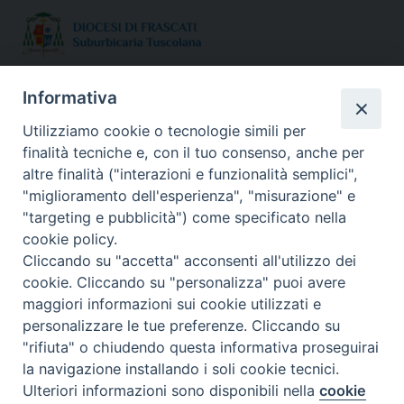
SEDE:
Informativa
Piazza Paolo III 10 - 00044 Frascati
Utilizziamo cookie o tecnologie simili per
Tel. 069420467
finalità tecniche e, con il tuo consenso, anche per
Email:
altre finalità ("interazioni e funzionalità semplici",
"miglioramento dell'esperienza", "misurazione" e
seguici su :
"targeting e pubblicità") come specificato nella
Facebook
X
YouTube
Feed
cookie policy.
Cliccando su "accetta" acconsenti all'utilizzo dei
cookie. Cliccando su "personalizza" puoi avere
maggiori informazioni sui cookie utilizzati e
personalizzare le tue preferenze. Cliccando su
"rifiuta" o chiudendo questa informativa proseguirai
la navigazione installando i soli cookie tecnici.
Ulteriori informazioni sono disponibili nella
cookie
Preferenze Cookie