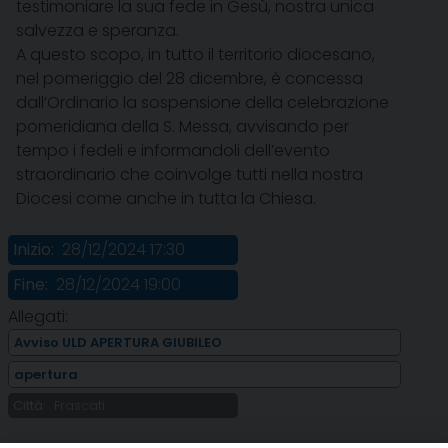
testimoniare la sua fede in Gesù, nostra unica
salvezza e speranza.
A questo scopo, in tutto il territorio diocesano,
nel pomeriggio del 28 dicembre, è concessa
dall’Ordinario la sospensione della celebrazione
pomeridiana della S. Messa, avvisando per
tempo i fedeli e informandoli dell’evento
straordinario che coinvolge tutti nella nostra
Diocesi come anche in tutta la Chiesa.
Inizio:
28/12/2024 17:30
Fine:
28/12/2024 19:00
Allegati:
Avviso ULD APERTURA GIUBILEO
apertura
Città:
Frascati