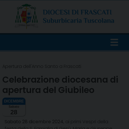
Skip
to
content
Apertura dell'Anno Santo a Frascati
Celebrazione diocesana di
apertura del Giubileo
Sabato
28
Sabato 28 dicembre 2024
, ai primi Vespri della
festa della S. Famiglia di Gesù, Maria e Giuseppe,