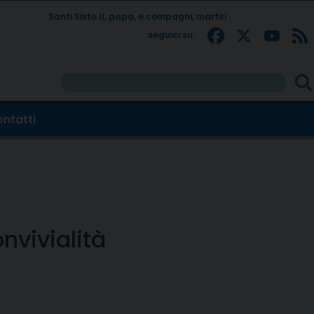
Santi Sisto II, papa, e compagni, martiri
Facebo
X
Yo
seguici su:
Ricer
per:
ntatti
nvivialità