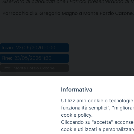
Riservato ai candidati che i Parroci presenteranno al 
Parrocchia di S. Gregorio Magno a Monte Porzio Catone, 
Inizio:
23/05/2026 10:00
Fine:
23/05/2026 11:30
Città:
Monte Porzio Catone
Informativa
Utilizziamo cookie o tecnologie s
funzionalità semplici", "miglior
cookie policy.
Cliccando su "accetta" acconsent
cookie utilizzati e personalizza