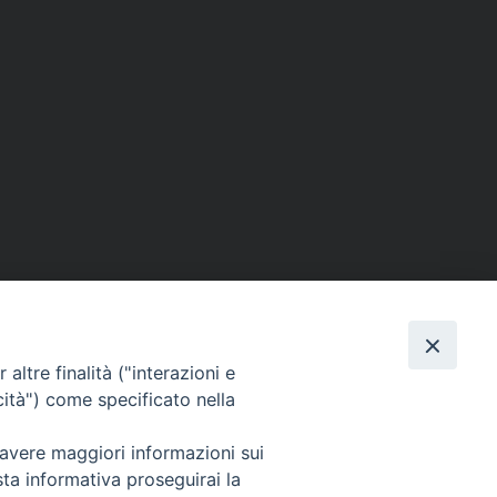
altre finalità ("interazioni e
seguici su :
cità") come specificato nella
Facebook
X
YouTu
Fe
 avere maggiori informazioni sui
sta informativa proseguirai la