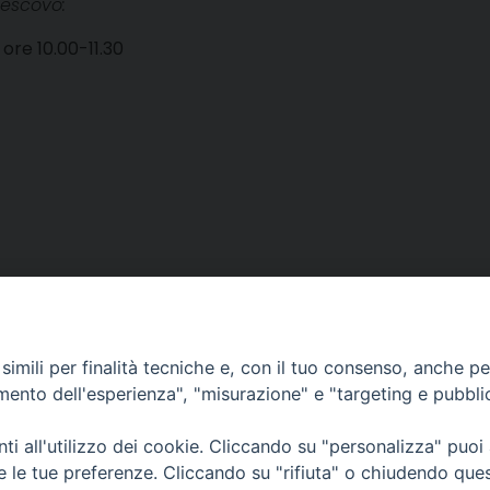
Vescovo:
ore 10.00-11.30
imili per finalità tecniche e, con il tuo consenso, anche per 
SEDE:
amento dell'esperienza", "misurazione" e "targeting e pubbli
Piazza Paolo III 10 - 00044 Frascati
Tel. 069420467
i all'utilizzo dei cookie. Cliccando su "personalizza" puoi
Email:
re le tue preferenze. Cliccando su "rifiuta" o chiudendo que