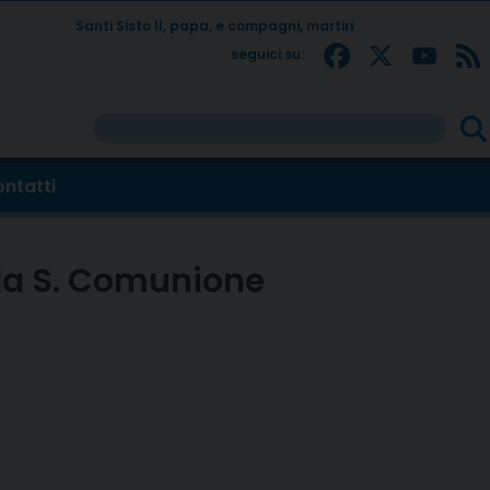
Santi Sisto II, papa, e compagni, martiri
Facebo
X
Yo
seguici su:
Ricer
per:
ntatti
lla S. Comunione