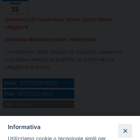
Sabato
15
Dom
enica 15 novembre, Roma, Santa Maria
Maggiore
Giornata diocesana peer i Ministranti
I ministranti della diocesi di Frascati celebrano
il Giubileo presso la basilica di Santa Maria
Maggiore a Roma
Inizio:
15/11/2025 08:00
Fine:
15/11/2025 13:00
Città:
Roma
Informativa
Utilizziamo cookie o tecnologie simili per