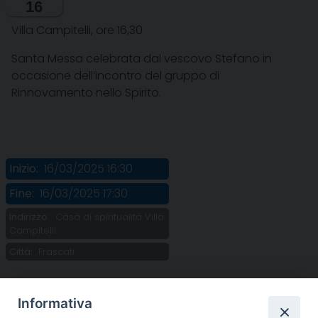
16
Villa Campitelli, ore 16,30
Santa Messa celebrata dal vescovo Stefano in
occasione dell’incontro del gruppo di
Rinnovamento nello Spirito.
Inizio:
16/03/2025 16:30
Fine:
16/03/2025 17:30
Indirizzo:
Casa di spiritualità Villa
Campitelli
Città:
Frascati
Informativa