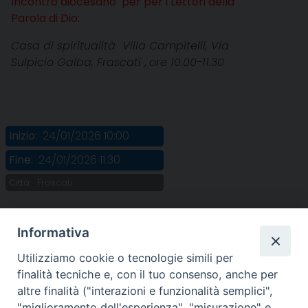
Incontro diocesano per per i Lettori della
Parola di Dio:
Casa di spiritualità Villa Campitelli, Via
Sulpicio Galba, Frascati
,
ore 10.00-11.30
Inizio:
24/01/2026 10:00
Fine:
24/01/2026 11:30
Città:
Frascati
Informativa
Utilizziamo cookie o tecnologie simili per
finalità tecniche e, con il tuo consenso, anche per
altre finalità ("interazioni e funzionalità semplici",
"miglioramento dell'esperienza", "misurazione" e