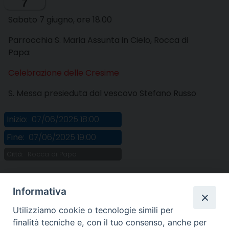
7
Sabato 7 giugno, ore 18.00
Parrocchia S. Maria Assunta in Cielo, Rocca di
Papa:
Celebrazione delle Cresime
S. Messa presieduta dal vescovo Stefano Russo
Inizio:
07/06/2025 18:00
Fine:
07/06/2025 19:00
Città:
Rocca di Papa
Informativa
Utilizziamo cookie o tecnologie simili per
finalità tecniche e, con il tuo consenso, anche per