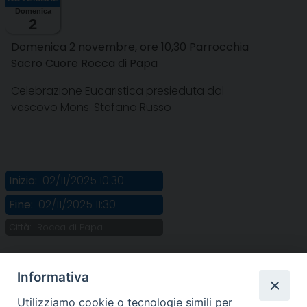
Domenica
2
Domenica 2 novembre, ore 10,30 Parrocchia
Sacro Cuore Rocca di Papa
Celebrazione Eucaristica presieduta dal
vescovo Mons. Stefano Russo
Inizio:
02/11/2025 10:30
Fine:
02/11/2025 11:30
Città:
Rocca di Papa
Informativa
Utilizziamo cookie o tecnologie simili per