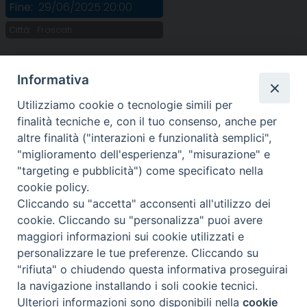
Fine:
29/06/2025 20:00
Città:
Frascati
Informativa
Utilizziamo cookie o tecnologie simili per
finalità tecniche e, con il tuo consenso, anche per
altre finalità ("interazioni e funzionalità semplici",
"miglioramento dell'esperienza", "misurazione" e
SEDE:
"targeting e pubblicità") come specificato nella
Piazza Paolo III 10 - 00044 Frascati
cookie policy.
Tel. 069420467
Cliccando su "accetta" acconsenti all'utilizzo dei
Email:
cookie. Cliccando su "personalizza" puoi avere
maggiori informazioni sui cookie utilizzati e
seguici su :
personalizzare le tue preferenze. Cliccando su
Facebook
X
YouTube
Feed
"rifiuta" o chiudendo questa informativa proseguirai
la navigazione installando i soli cookie tecnici.
Ulteriori informazioni sono disponibili nella
cookie
Preferenze Cookie