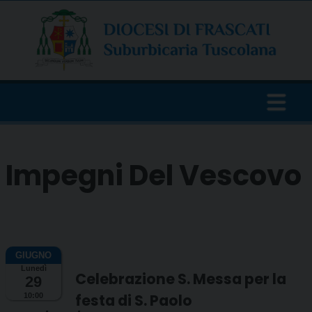
Skip
to
content
Impegni Del Vescovo
Lunedì
Celebrazione S. Messa per la
29
festa di S. Paolo
10:00