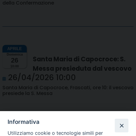
della Confermazione
Domenica
Santa Maria di Capocroce: S.
26
Messa presieduta dal vescovo
10:00
26/04/2026 10:00
Santa Maria di Capocroce, Frascati, ore 10: il vescovo
presiede la S. Messa
Informativa
Utilizziamo cookie o tecnologie simili per