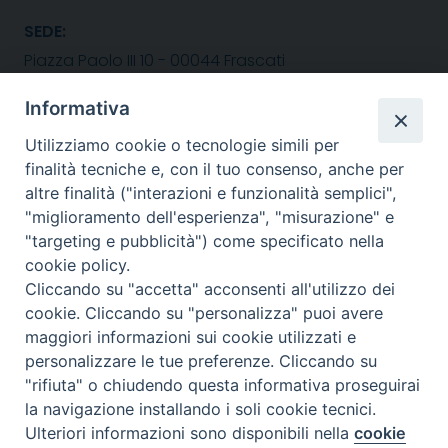
SEDE:
Piazza Paolo III 10 - 00044 Frascati
Tel. 069420467
Email:
Informativa
Utilizziamo cookie o tecnologie simili per
seguici su :
finalità tecniche e, con il tuo consenso, anche per
Facebook
X
YouTube
Feed
altre finalità ("interazioni e funzionalità semplici",
"miglioramento dell'esperienza", "misurazione" e
"targeting e pubblicità") come specificato nella
cookie policy.
Cliccando su "accetta" acconsenti all'utilizzo dei
cookie. Cliccando su "personalizza" puoi avere
maggiori informazioni sui cookie utilizzati e
personalizzare le tue preferenze. Cliccando su
"rifiuta" o chiudendo questa informativa proseguirai
la navigazione installando i soli cookie tecnici.
Ulteriori informazioni sono disponibili nella
cookie
Preferenze Cookie