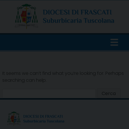
Skip
to
content
It seems we can’t find what you’re looking for. Perhaps
searching can help.
Ricerca
per: