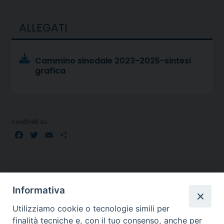
ALLEGATI
Cammino sinodale 2023-2025-sintesi
grafica
condividi su
Facebook
Twitter
Email
Condividi
Informativa
Utilizziamo cookie o tecnologie simili per
finalità tecniche e, con il tuo consenso, anche per