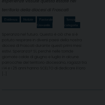
esperienze vissute questa estate nel
territorio della diocesi di Frascati
Evidenza
Notizie
Pastorale
Senza
Giovanile
categoria
Speranza nel futuro. Questo è ciò che si è
potuto respirare in diversi paesi della nostra
diocesi di Frascati durante questi primi mesi
estivi. Speranza? Sì, perché nelle torride
giornate calde di giugno e luglio in alcune
parrocchie del territorio diocesano, ragazzi tra
i 14 e i 25 anni hanno SCELTO di dedicare il loro
[…]