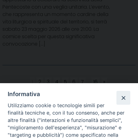
Pentecoste con una veglia unitaria. L’evento,
che rappresenta un momento cardine della
vita liturgica e spirituale del territorio, si terrà
sabato 23 maggio 2026 alle ore 21:00. La
cornice scelta per questa significativa
convocazione […]
1
2
3
4
5
6
7
...
16
»
Informativa
Utilizziamo cookie o tecnologie simili per
finalità tecniche e, con il tuo consenso, anche per
altre finalità ("interazioni e funzionalità semplici",
"miglioramento dell'esperienza", "misurazione" e
SEDE:
"targeting e pubblicità") come specificato nella