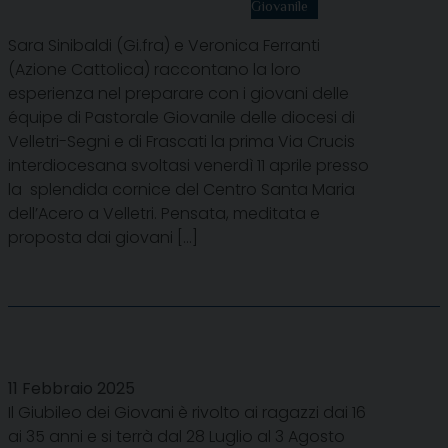
Giovanile
Sara Sinibaldi (Gi.fra) e Veronica Ferranti
(Azione Cattolica) raccontano la loro
esperienza nel preparare con i giovani delle
équipe di Pastorale Giovanile delle diocesi di
Velletri-Segni e di Frascati la prima Via Crucis
interdiocesana svoltasi venerdì 11 aprile presso
la splendida cornice del Centro Santa Maria
dell’Acero a Velletri. Pensata, meditata e
proposta dai giovani […]
11 Febbraio 2025
Il Giubileo dei Giovani è rivolto ai ragazzi dai 16
ai 35 anni e si terrà dal 28 Luglio al 3 Agosto