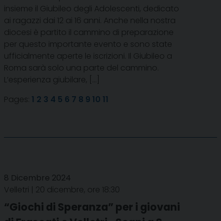
insieme il Giubileo degli Adolescenti, dedicato
ai ragazzi dai 12 ai 16 anni. Anche nella nostra
diocesi è partito il cammino di preparazione
per questo importante evento e sono state
ufficialmente aperte le iscrizioni. Il Giubileo a
Roma sarà solo una parte del cammino.
L’esperienza giubilare, […]
Pages:
1
2
3
4
5
6
7
8
9
10
11
8 Dicembre 2024
Velletri | 20 dicembre, ore 18:30
“Giochi di Speranza” per i giovani