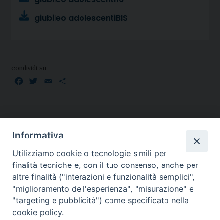
giubileo adolescentiBIS
condividi su
Facebook
Twitter
Email
Condividi
Informativa
Utilizziamo cookie o tecnologie simili per
finalità tecniche e, con il tuo consenso, anche per
altre finalità ("interazioni e funzionalità semplici",
"miglioramento dell'esperienza", "misurazione" e
SEDE:
"targeting e pubblicità") come specificato nella
Piazza Paolo III 10 - 00044 Frascati
cookie policy.