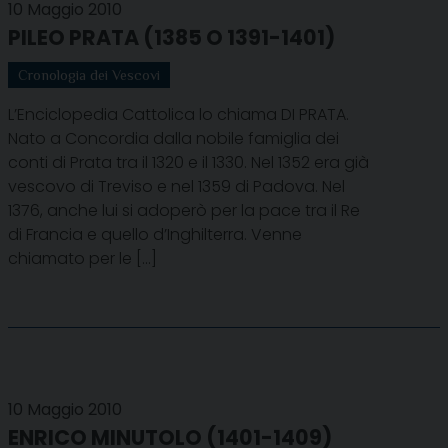
10 Maggio 2010
PILEO PRATA (1385 O 1391-1401)
Cronologia dei Vescovi
L’Enciclopedia Cattolica lo chiama DI PRATA.
Nato a Concordia dalla nobile famiglia dei
conti di Prata tra il 1320 e il 1330. Nel 1352 era già
vescovo di Treviso e nel 1359 di Padova. Nel
1376, anche lui si adoperò per la pace tra il Re
di Francia e quello d’Inghilterra. Venne
chiamato per le […]
10 Maggio 2010
ENRICO MINUTOLO (1401-1409)