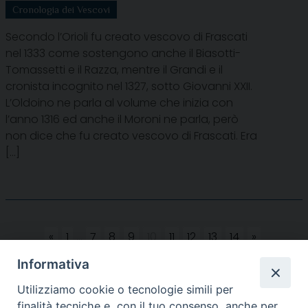
Cronologia dei Vescovi
Secondo l’Orioli fu creato vescovo di Frascati
nel 1333 come sostengono anche il Biasotti-
Tomassetti e il Razza, mentre il Grandi e il
cronista incognito nel 1327, sotto Giovanni XXII.
L’Oldoino ne parla al volume che inizia con
l’anno 1316 ed anche il Moroni ne parla, però
non dice che fu creato vescovo di Frascati. Era
[…]
«
1
...
7
8
9
10
11
12
13
14
»
Informativa
Utilizziamo cookie o tecnologie simili per
finalità tecniche e, con il tuo consenso, anche per