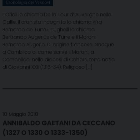
Cronologia dei Vescovi
L’Orioli lo chiama De la Tour d’ Auvergne nelle
Gallie. Il cronista incognito lo chiama «fra
Bernardo de Turre». L’Ughelli lo chiama
Bertrando Augerius de Turre e il Moroni
Bernardo Augerio. Di origine francese. Nacque
a Comblico o, come scrive il Moroni, a
Combolico, nella diocesi di Cahors, terra natia
di Giovanni XXII (1316-34). Religioso […]
10 Maggio 2010
ANNIBALDO GAETANI DA CECCANO
(1327 O 1330 O 1333-1350)