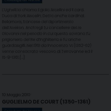
L’Ughelli lo chiama Egidio Arcellini ed il card.
Duca di York Aiscelin. Detto anche cardinal
Bellamora, francese del dipartimento
dell’Aveiron. Anch’egli fu cancelliere del re
Giovanni nel periodo in cui questo sovrano fu
prigioniero del Re d’Inghilterra e fu anche
guardasigilli. Nel 1361 da Innocenzo VI (1352-62)
venne consacrato vescovo di Terrovanne ed il
15-9-1361 […]
10 Maggio 2010
GUGLIELMO DE COURT (1350-1361)
Cronologia dei Vescovi