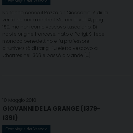
Cronologia dei Vescovi
Ne fanno cenno il Razza e il Ciacconio. A dir la
verità ne parla anche il Moroni al vol. XI, pag.
150, ma non come vescovo tuscolano. Di
nobile origine francese, nato a Parigi. Si fece
monaco benedettino e fu professore
all’università di Parigi. Fu eletto vescovo di
Chartres nel 1368 e passò a Mande […]
10 Maggio 2010
GIOVANNI DE LA GRANGE (1379-
1391)
Cronologia dei Vescovi