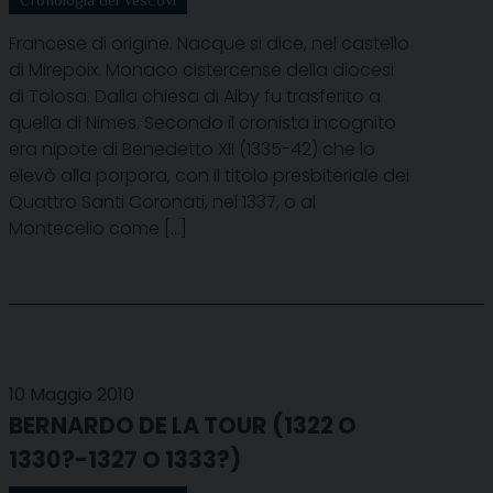
Francese di origine. Nacque si dice, nel castello
di Mirepoix. Monaco cistercense della diocesi
di Tolosa. Dalla chiesa di Alby fu trasferito a
quella di Nimes. Secondo il cronista incognito
era nipote di Benedetto XII (1335-42) che lo
elevò alla porpora, con il titolo presbiteriale dei
Quattro Santi Coronati, nel 1337, o al
Montecelio come […]
10 Maggio 2010
BERNARDO DE LA TOUR (1322 O
1330?-1327 O 1333?)