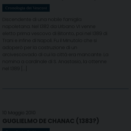
Cronologia dei Vescovi
Discendente di una nobile famiglia
napoletana. Nel 1382 da Urbano VI venne
eletto prima vescovo di Bitonto, poi nel 1389 di
Trani e infine di Napoli. Fu il Minutolo che si
adoperò per la costruzione di un
arcivescovado di cui la città era mancante. La
nomina a cardinale di S. Anastasio, la ottenne
nel 1389 […]
10 Maggio 2010
GUGLIELMO DE CHANAC (1383?)