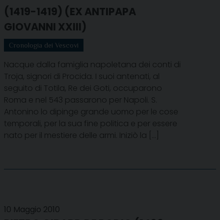
(1419-1419) (EX ANTIPAPA
GIOVANNI XXIII)
Cronologia dei Vescovi
Nacque dalla famiglia napoletana dei conti di
Troja, signori di Procida. I suoi antenati, al
seguito di Totila, Re dei Goti, occuparono
Roma e nel 543 passarono per Napoli. S.
Antonino lo dipinge grande uomo per le cose
temporali, per la sua fine politica e per essere
nato per il mestiere delle armi. Iniziò la […]
10 Maggio 2010