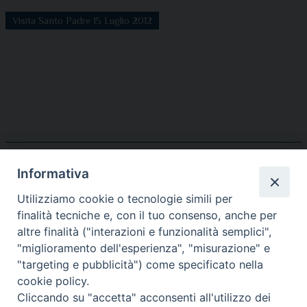
Visita Santo Padre 15 Luglio 2012
Informativa
Utilizziamo cookie o tecnologie simili per
finalità tecniche e, con il tuo consenso, anche per
altre finalità ("interazioni e funzionalità semplici",
"miglioramento dell'esperienza", "misurazione" e
SEDE:
"targeting e pubblicità") come specificato nella
Piazza Paolo III 10 - 00044 Frascati
cookie policy.
Tel. 069420467
Cliccando su "accetta" acconsenti all'utilizzo dei