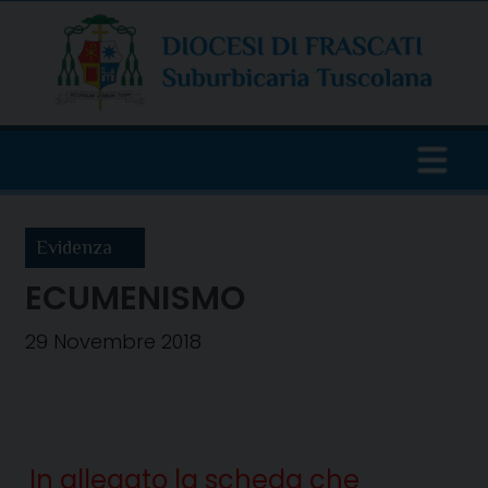
Skip
to
content
Evidenza
ECUMENISMO
29 Novembre 2018
In allegato la scheda che