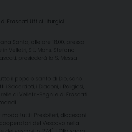
 di Frascati
Uffici Liturgici
mana Santa, alle ore 18.00, presso
n Velletri, S.E.
Mons.
Stefano
rascati, presiederà la S. Messa
tto il popolo santo di Dio, sono
i Sacerdoti, i Diaconi, i Religiosi,
lle di Velletri-Segni e di Frascati
simandi.
modo tutti i Presbiteri, diocesani
e cooperatori del Vescovo nella
dei vescovi, n. 274), l’Olio sacro