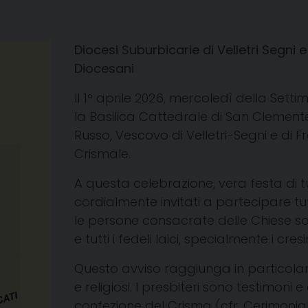
Diocesi Suburbicarie di Velletri Segni e
Diocesani
Il 1° aprile 2026, mercoledì della Setti
la Basilica Cattedrale di San Clemente i
Russo, Vescovo di Velletri-Segni e di F
Crismale.
A questa celebrazione, vera festa di tu
cordialmente invitati a partecipare tutti 
le persone consacrate delle Chiese sore
e tutti i fedeli laici, specialmente i cre
Questo avviso raggiunga in particolar 
e religiosi.
I presbiteri sono testimoni 
confezione del Crisma (cfr. Cerimoniale 