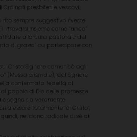
i Ordinati presbiteri e vescovi.
o rito sempre suggestivo riveste
 il ritrovarsi insieme come “unico”
 affidate alla cura pastorale del
nto di grazia’ cui partecipare con
cui Cristo Signore comunicò agli
zio” (Messa crismale), dal Signore
 della confermata fedeltà al
i al popolo di Dio delle promesse
le segno sia veramente
i a essere totalmente ‘di Cristo’,
quindi, nel dono radicale di sé al