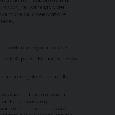
acerdoti alla celebrazione, nei
i Frascati, nel pomeriggio del 1
ospensione della celebrazione
fedeli.
oncelebrare vogliano per favore:
 ore 17.30 presso la sacrestia della
 camice, cingolo – ovvero alba e
ricordino per favore di portare
ulite per ricevere gli olii
anno date indicazioni circa il