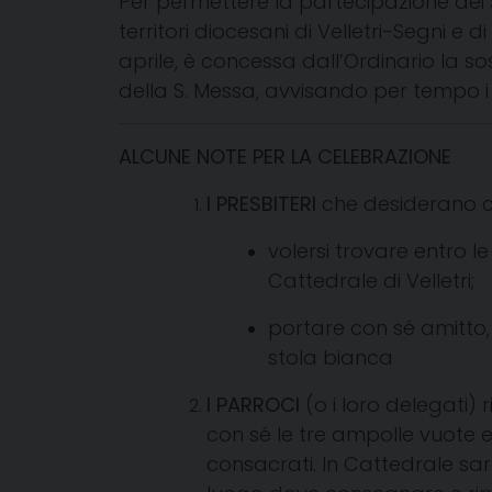
Per permettere la partecipazione dei S
territori diocesani di Velletri-Segni e d
aprile, è concessa dall’Ordinario la s
della S. Messa, avvisando per tempo i 
ALCUNE NOTE PER LA CELEBRAZIONE
I PRESBITERI
che desiderano c
volersi trovare entro le
Cattedrale di Velletri;
portare con sé amitto,
stola bianca
I PARROCI
(o i loro delegati) 
con sé le tre ampolle vuote e p
consacrati.
In Cattedrale sar