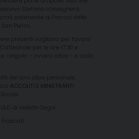
rendere poi le ampolle.
Alla fine
o Vescovo Stefano consegnerà
crati solamente ai Parroci delle
San Pietro.
re presenti vogliano per favore
Cattedrale per le ore 17.30 e
e, cingolo – ovvero alba – e stola
titi del loro alba personale,
rgico
ACCOLITI E MINISTRANTI
iocesi.
l’ULD
di Velletri-Segni
 Frascati