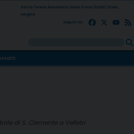
Santa Teresa Benedetta della Croce (Edith) Stein,
vergine
Facebo
X
Yo
seguici su:
Rice
per:
ntatti
ale di S. Clemente a Velletri