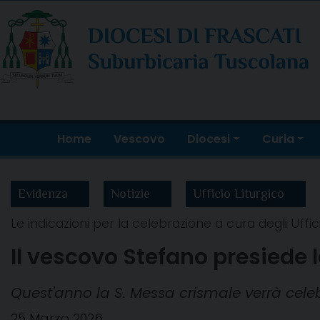
Skip
to
content
Home
Vescovo
Diocesi
Curia
Evidenza
Notizie
Ufficio Liturgico
Le indicazioni per la celebrazione a cura degli Uffici 
Il vescovo Stefano presiede
Quest'anno la S. Messa crismale verrà celeb
25 Marzo 2026