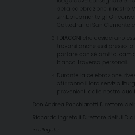
luogo dove consegnare e rip
della celebrazione, il nostr
simbolicamente gli Olii consa
Cattedrali di San Clemente e 
I DIACONI
che desiderano esse
trovarsi anche essi presso la 
portare con sé amitto, camic
bianca traversa personali.
Durante la celebrazione, rives
offriranno il loro servizio litu
provenienti dalle nostre due D
Don Andrea Pacchiarotti
Direttore del
Riccardo Ingretolli
Direttore dell’ULD
di
in allegato: