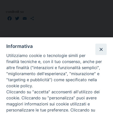
condividi su
Facebook
Twitter
Email
Condividi
Informativa
Utilizziamo cookie o tecnologie simili per
finalità tecniche e, con il tuo consenso, anche per
altre finalità ("interazioni e funzionalità semplici",
"miglioramento dell'esperienza", "misurazione" e
SEDE:
"targeting e pubblicità") come specificato nella
Piazza Paolo III 10 - 00044 Frascati
cookie policy.
Tel. 069420467
Cliccando su "accetta" acconsenti all'utilizzo dei
Email:
cookie. Cliccando su "personalizza" puoi avere
maggiori informazioni sui cookie utilizzati e
seguici su :
personalizzare le tue preferenze. Cliccando su