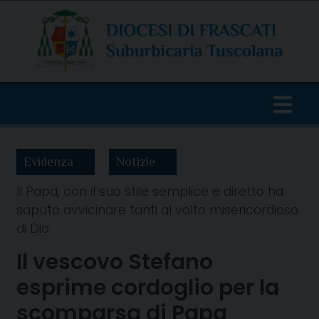
Skip
to
content
Evidenza
Notizie
Il Papa, con il suo stile semplice e diretto ha
saputo avvicinare tanti al volto misericordioso
di Dio
Il vescovo Stefano
esprime cordoglio per la
scomparsa di Papa