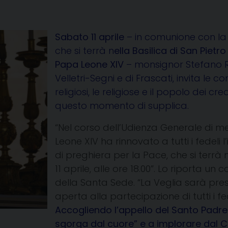
Sabato 11 aprile
– in comunione con l
che si terrà n
ella Basilica di San Pietro
Papa Leone XIV
– monsignor Stefano Ru
Velletri-Segni e di Frascati, invita le co
religiosi, le religiose e il popolo dei cr
questo momento di supplica.
“Nel corso dell’Udienza Generale di me
Leone XIV ha rinnovato a tutti i fedeli l
di preghiera per la Pace, che si terrà 
11 aprile, alle ore 18.00”. Lo riporta 
della Santa Sede. “La Veglia sarà pre
aperta alla partecipazione di tutti i fe
Accogliendo l’appello del Santo Padre a
sgorga dal cuore” e a implorare dal Cr