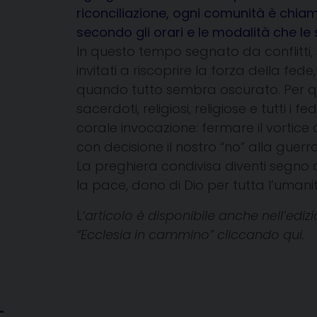
riconciliazione, ogni comunità è chiam
secondo gli orari e le modalità che le
In questo tempo segnato da conflitti, s
invitati a riscoprire la forza della fe
quando tutto sembra oscurato. Per qu
sacerdoti, religiosi, religiose e tutti i fe
corale invocazione: fermare il vortice d
con decisione il nostro “no” alla guerr
La preghiera condivisa diventi segno 
la pace, dono di Dio per tutta l’umani
L
‘articolo è disponibile anche nell’edizi
“Ecclesia in cammino”
cliccando qui
.