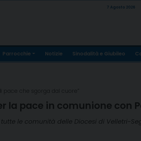
7 Agosto 2026
Parrocchie
Notizie
Sinodalità e Giubileo
Co
 di pace che sgorga dal cuore”
per la pace in comunione con 
tutte le comunità delle Diocesi di Velletri-Seg