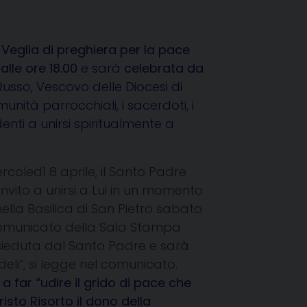
a
Veglia di preghiera per la pace
 alle ore 18.00
e sarà
celebrata da
sso, Vescovo delle Diocesi di
munità parrocchiali, i sacerdoti, i
edenti a unirsi spiritualmente a
rcoledì 8 aprile, il Santo Padre
’invito a unirsi a Lui in un momento
nella Basilica di San Pietro sabato
un comunicato della Sala Stampa
sieduta dal Santo Padre e sarà
deli”, si legge nel comunicato.
 far “udire il grido di pace che
isto Risorto il dono della