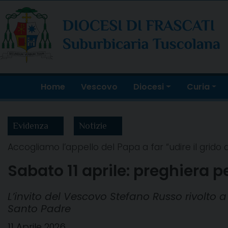
Skip
to
content
Home
Vescovo
Diocesi
Curia
Evidenza
Notizie
Accogliamo l’appello del Papa a far “udire il grido
Sabato 11 aprile: preghiera 
L’invito del Vescovo Stefano Russo rivolto a 
Santo Padre
11 Aprile 2026