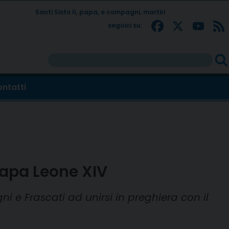
Santi Sisto II, papa, e compagni, martiri
Facebo
X
Yo
seguici su:
Rice
per:
ntatti
Papa Leone XIV
ni e Frascati ad unirsi in preghiera con il