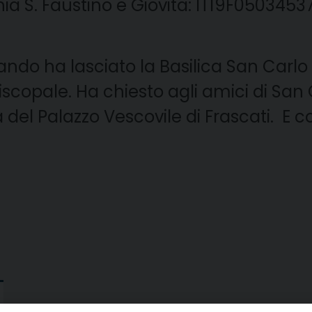
chia S. Faustino e Giovita: IT19F05034
uando ha lasciato la Basilica San Carl
iscopale. Ha chiesto agli amici di San 
del Palazzo Vescovile di Frascati. E c