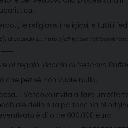
ello e del Vescovo alla Diocesi sarà i
caristica.
ti, le religiose, i religiosi, e tutti i fede
6), cliccando su:
https://bit.ly/DirettaDiocesiFrasc
————
e di regalo-ricordo al Vescovo Raffa
to che per sè non vuole nulla.
a, il Vescovo invita a fare un’offerta 
chiale della sua parrocchia di origine
reventivato è di oltre 600.000 euro.