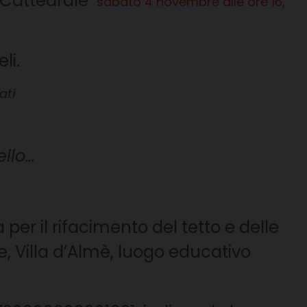
n Cattedrale
sabato 4 novembre alle ore 16,
li.
ati
ello…
per il rifacimento del tetto e delle
, Villa d’Almè, luogo educativo