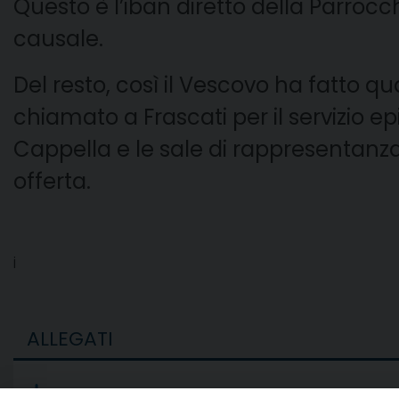
Questo è l’iban diretto della Parroc
causale.
Del resto, così il Vescovo ha fatto q
chiamato a Frascati per il servizio ep
Cappella e le sale di rappresentanza 
offerta.
i
ALLEGATI
saluto