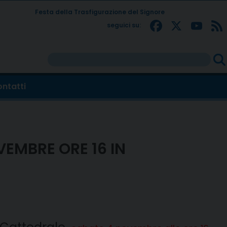
Festa della Trasfigurazione del Signore
Facebo
X
Yo
seguici su:
Rice
per:
ntatti
EMBRE ORE 16 IN