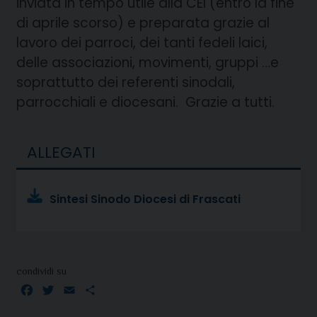
inviata in tempo utile alla CEI (entro la fine
di aprile scorso) e preparata grazie al
lavoro dei parroci, dei tanti fedeli laici,
delle associazioni, movimenti, gruppi …e
soprattutto dei referenti sinodali,
parrocchiali e diocesani. Grazie a tutti.
ALLEGATI
Sintesi Sinodo Diocesi di Frascati
condividi su
Facebook
Twitter
Email
Condividi