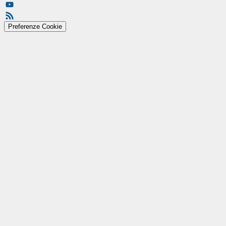
X
YouTube
Feed
Preferenze Cookie