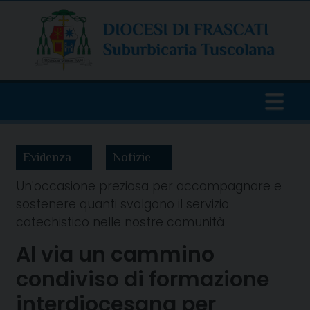
Skip
to
content
Evidenza
Notizie
Un'occasione preziosa per accompagnare e
sostenere quanti svolgono il servizio
catechistico nelle nostre comunità
Al via un cammino
condiviso di formazione
interdiocesana per