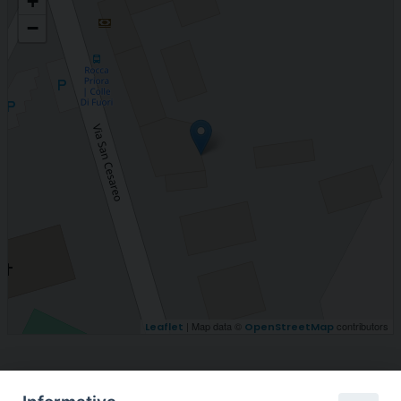
+
−
| Map data ©
contributors
Leaflet
OpenStreetMap