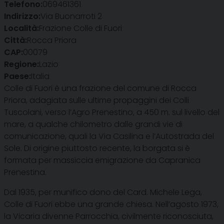
Telefono:
069461361
Indirizzo:
Via Buonarroti 2
Località:
Frazione Colle di Fuori
Città:
Rocca Priora
CAP:
00079
Regione:
Lazio
Paese:
Italia
Colle di Fuori è una frazione del comune di Rocca
Priora, adagiata sulle ultime propaggini dei Colli
Tuscolani, verso l’Agro Prenestino, a 450 m. sul livello del
mare, a qualche chilometro dalle grandi vie di
comunicazione, quali la Via Casilina e l’Autostrada del
Sole. Di origine piuttosto recente, la borgata si è
formata per massiccia emigrazione da Capranica
Prenestina.
Dal 1935, per munifico dono del Card. Michele Lega,
Colle di Fuori ebbe una grande chiesa. Nell’agosto 1973,
la Vicaria divenne Parrocchia, civilmente riconosciuta,