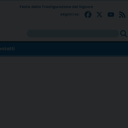
Festa della Trasfigurazione del Signore
Facebo
X
Yo
seguici su:
Rice
per:
ntatti