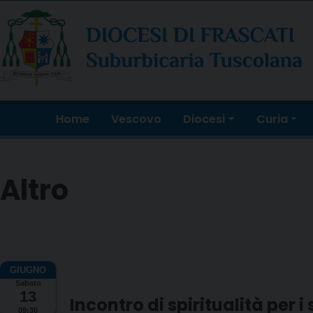
Skip
to
content
Home
Vescovo
Diocesi
Curia
Altro
Sabato
13
Incontro di spiritualità per 
09:30