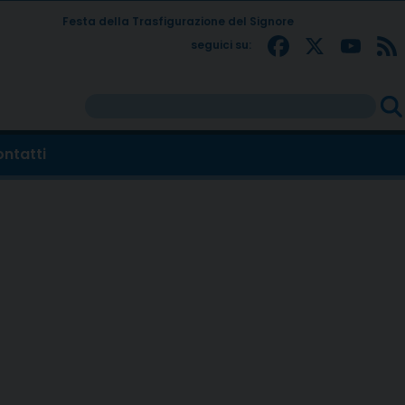
Festa della Trasfigurazione del Signore
Facebo
X
Yo
seguici su:
Rice
per:
ntatti