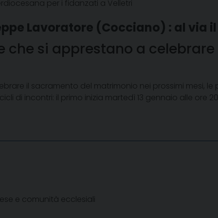
iocesana per i fidanzati a Velletri
ppe Lavoratore (Cocciano) : al via il
pie che si apprestano a celebrare
ebrare il sacramento del matrimonio nei prossimi mesi, le 
 di incontri: il primo inizia martedì 13 gennaio alle ore 20
Chiese e comunità ecclesiali