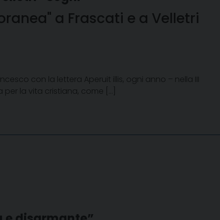
anea" a Frascati e a Velletri
sco con la lettera Aperuit illis, ogni anno – nella III
a per la vita cristiana, come […]
a e disarmante”.