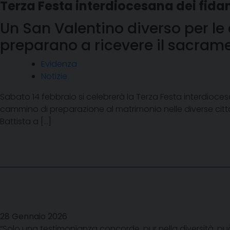
Terza Festa interdiocesana dei fida
Un San Valentino diverso per le c
preparano a ricevere il sacram
Evidenza
Notizie
Sabato 14 febbraio si celebrerà la Terza Festa interdioces
cammino di preparazione al matrimonio nelle diverse città
Battista a […]
28 Gennaio 2026
“Solo una testimonianza concorde, pur nella diversità, pu