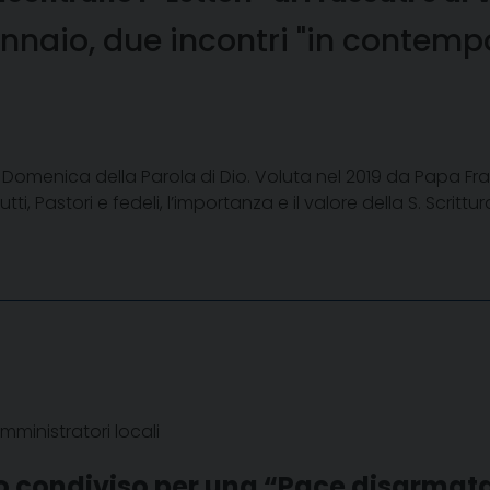
naio, due incontri "in contempor
Domenica della Parola di Dio. Voluta nel 2019 da Papa France
 Pastori e fedeli, l’importanza e il valore della S. Scrittur
ministratori locali
gno condiviso per una “Pace disarmat