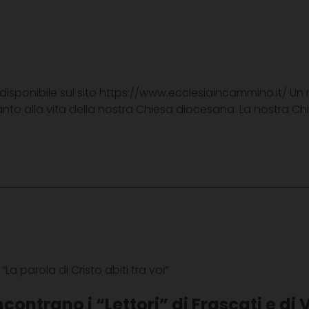
è disponibile sul sito https://www.ecclesiaincammino.it/ 
canto alla vita della nostra Chiesa diocesana. La nostr
La parola di Cristo abiti tra voi”
ncontrano i “Lettori” di Frascati e di 