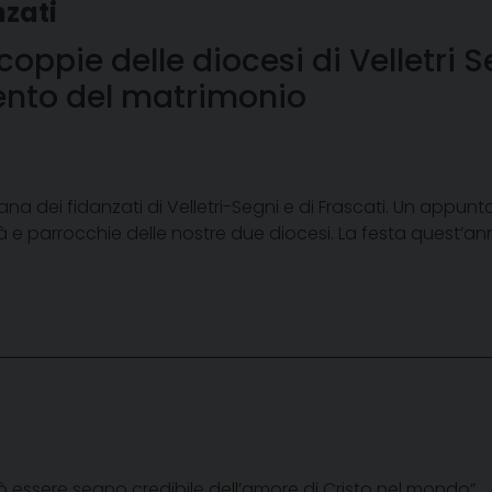
nzati
oppie delle diocesi di Velletri S
ento del matrimonio
ana dei fidanzati di Velletri-Segni e di Frascati. Un appun
 e parrocchie delle nostre due diocesi. La festa quest’an
ò essere segno credibile dell’amore di Cristo nel mondo”